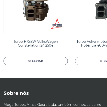
Turbo HX35W VolksWagen
Turbo Volvo motor
Constellation 24.250e
Potência 400/
ESPIAR
E
Sobre nós
Mega Turbos Minas Gerais Ltda, também conhecida como