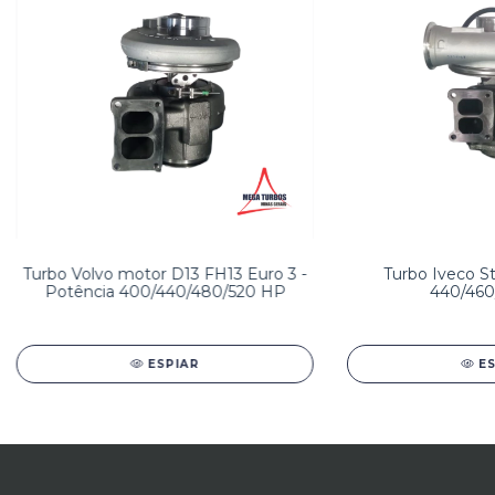
Turbo Volvo motor D13 FH13 Euro 3 -
Turbo Iveco Str
Potência 400/440/480/520 HP
440/460
ESPIAR
E