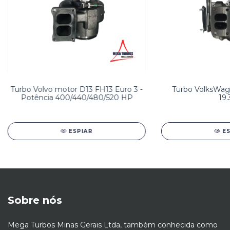
Turbo Volvo motor D13 FH13 Euro 3 -
Turbo VolksWage
Potência 400/440/480/520 HP
19.
ESPIAR
E
Sobre nós
Mega Turbos Minas Gerais Ltda, também conhecida como