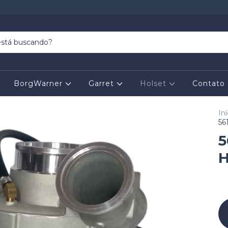
BorgWarner
Garret
Holset
Contato
Iní
56
5
H