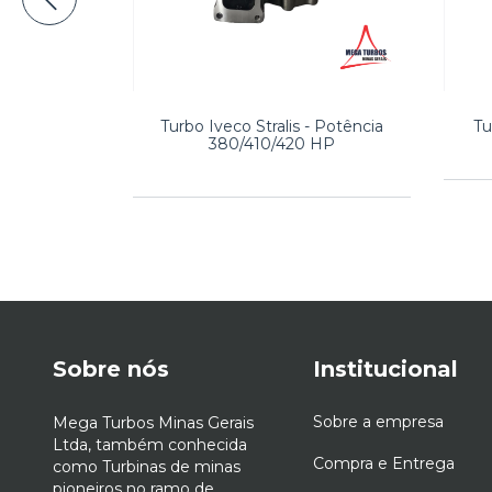
nstellation
Turbo Iveco Stralis - Potência
Tu
380/410/420 HP
Sobre nós
Institucional
Sobre a empresa
Mega Turbos Minas Gerais
Ltda, também conhecida
Compra e Entrega
como Turbinas de minas
pioneiros no ramo de