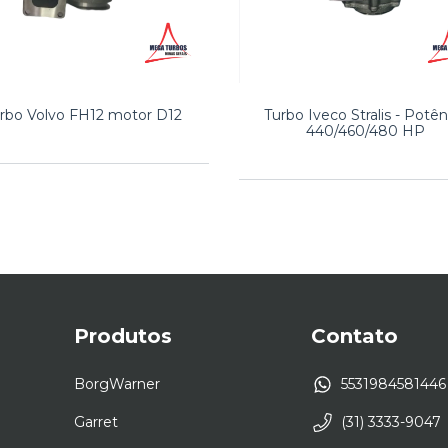
rbo Volvo FH12 motor D12
Turbo Iveco Stralis - Potên
440/460/480 HP
Produtos
Contato
BorgWarner
5531984581446
Garret
(31) 3333-9047