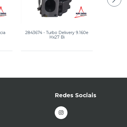
cia
2843674 - Turbo Delivery 9.160e
Turbo 
Hx27 Bi
Const
Redes Sociais