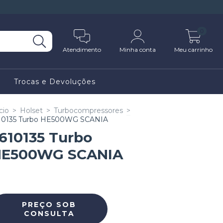
0
Atendimento
Minha conta
Meu carrinho
Trocas e Devoluções
cio
>
Holset
>
Turbocompressores
>
10135 Turbo HE500WG SCANIA
610135 Turbo
E500WG SCANIA