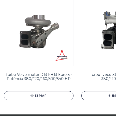
Turbo Volvo motor D13 FH13 Euro 5 -
Turbo Iveco Str
Potência 380/420/460/500/540 HP
380/410
ESPIAR
E