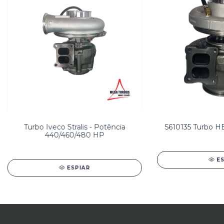
Turbo Iveco Stralis - Potência
5610135 Turbo 
440/460/480 HP
E
ESPIAR