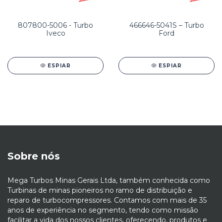
807800-5006 - Turbo
466646-5041S – Turbo
Iveco
Ford
ESPIAR
ESPIAR
Sobre nós
Mega Turbos Minas Gerais Ltda, também conhecida como
Turbinas de minas pioneiros no ramo de distribuição e
reparo de turbocompressores. Contamos com mais de 35
anos de experiência no segmento, tendo como missão
facilitar a vida dos nossos clientes, oferecendo, produtos e