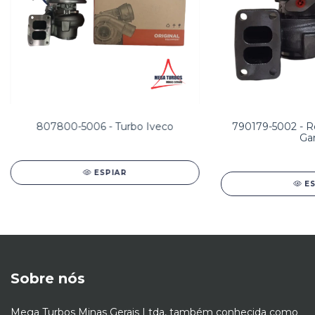
807800-5006 - Turbo Iveco
790179-5002 - Re
Gar
ESPIAR
E
Sobre nós
Mega Turbos Minas Gerais Ltda, também conhecida como