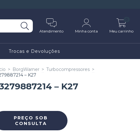
0
Atendimento
Minha conta
Meu carrinho
Trocas e Devoluções
cio
>
BorgWarner
>
Turbocompressores
>
279887214 – K27
3279887214 – K27