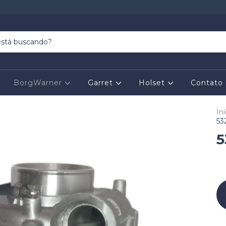
BorgWarner
Garret
Holset
Contato
Iní
53
5