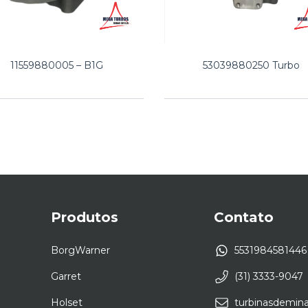
11559880005 – B1G
53039880250 Turbo
Produtos
Contato
BorgWarner
5531984581446
Garret
(31) 3333-9047
Holset
turbinasdemin