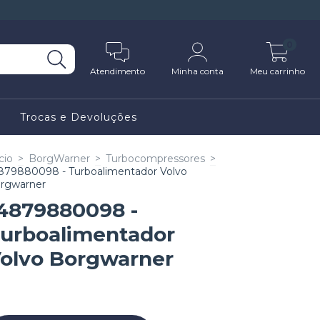
0
Atendimento
Minha conta
Meu carrinho
Trocas e Devoluções
cio
>
BorgWarner
>
Turbocompressores
>
879880098 - Turboalimentador Volvo
rgwarner
4879880098 -
urboalimentador
olvo Borgwarner