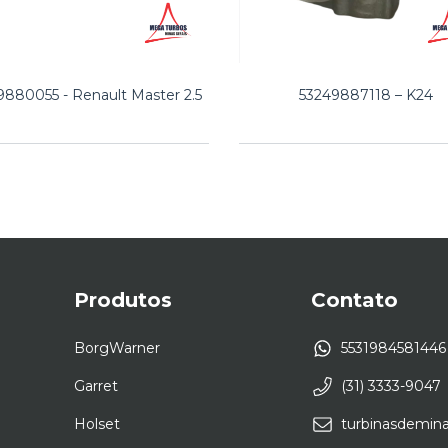
9880055 - Renault Master 2.5
53249887118 – K24
Produtos
Contato
BorgWarner
5531984581446
Garret
(31) 3333-9047
Holset
turbinasdemin