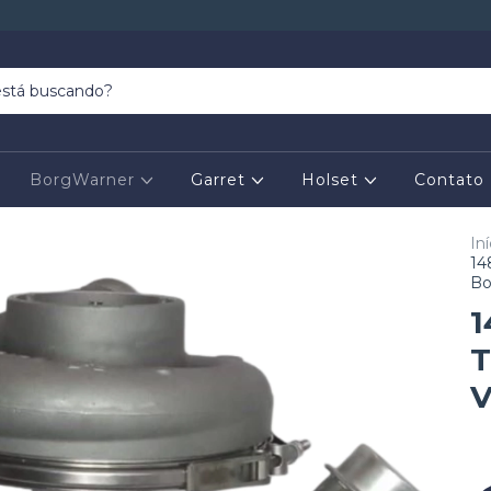
BorgWarner
Garret
Holset
Contato
Iní
14
Bo
1
T
V